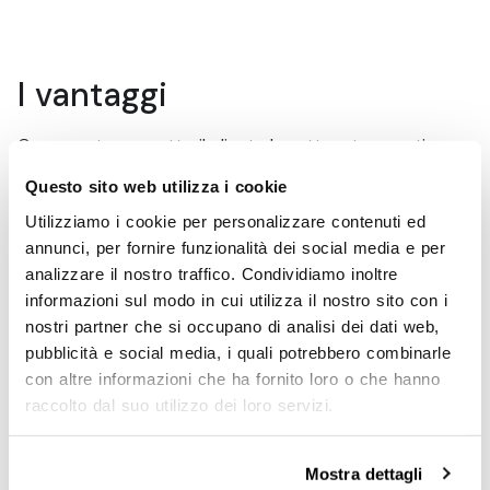
I vantaggi
Con questo progetto il cliente ha ottenuto questi
vantaggi chiave:
Questo sito web utilizza i cookie
Ottimizzazione dell’investimento
– Nessun costo
Utilizziamo i cookie per personalizzare contenuti ed
superfluo per attrezzature dedicate a singoli prodotti e
annunci, per fornire funzionalità dei social media e per
riduzione dei costi di attrezzaggio.
analizzare il nostro traffico. Condividiamo inoltre
Riduzione dei tempi di attrezzaggio
– L’impianto è
informazioni sul modo in cui utilizza il nostro sito con i
più veloce e produttivo, senza inutili interruzioni.
nostri partner che si occupano di analisi dei dati web,
Maggiore efficienza operativa
– Con un’unica
pubblicità e social media, i quali potrebbero combinarle
attrezzatura versatile, la gestione della produzione è
con altre informazioni che ha fornito loro o che hanno
diventata più agile e semplice.
raccolto dal suo utilizzo dei loro servizi.
Maggiore flessibilità
- Utilizzo di setup stampati in 3D
anche con materiali flessibili (TPU) che permettono di
compensare le tolleranze di produzione.
Mostra dettagli
Sviluppo di soluzioni complesse
– L'utilizzo della