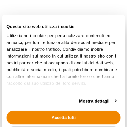
Questo sito web utilizza i cookie
Prototipazione pre-serie
Utilizziamo i cookie per personalizzare contenuti ed
annunci, per fornire funzionalità dei social media e per
Rend, con il supporto di una rete fidata di partner, ha
analizzare il nostro traffico. Condividiamo inoltre
fornito al cliente i prototipi del nuovo sistema,
informazioni sul modo in cui utilizza il nostro sito con i
essenziali per testare il design industriale e validare le
nostri partner che si occupano di analisi dei dati web,
soluzioni tecniche.
pubblicità e social media, i quali potrebbero combinarle
In collaborazione con 3DiTALY, specialista nella
con altre informazioni che ha fornito loro o che hanno
prototipazione rapida, sono stati realizzati i primi
raccolto dal suo utilizzo dei loro servizi.
campioni, tra cui la cover metallica per l’alloggiamento
del display e i frame di interfaccia.
Grazie al feedback positivo, si è deciso di procedere
Mostra dettagli
con una pre-serie di 25 unità, anticipando e risolvendo
eventuali criticità produttive tramite stampaggio a
Accetta tutti
iniezione termoplastico.